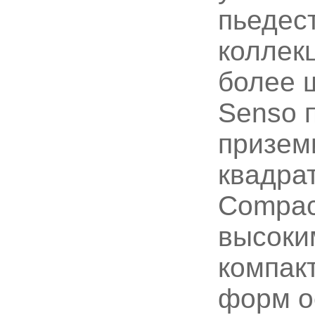
пьедес
коллекц
более 
Senso 
призем
квадра
Compac
высоки
компак
форм о