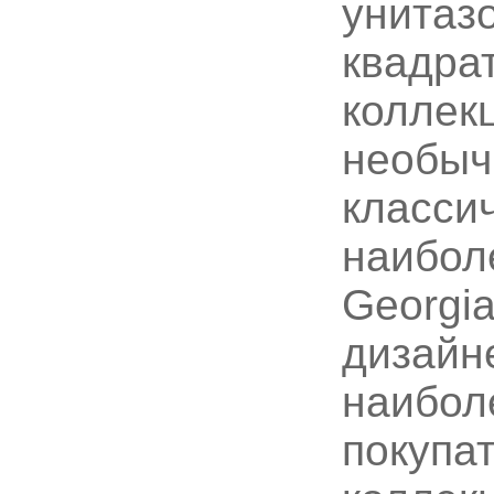
унитаз
квадра
коллекц
необыч
класси
наибол
Georgi
дизайне
наибол
покупа