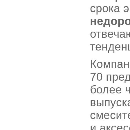
срока 
недоро
отвеча
тенден
Компан
70 пре
более ч
выпуск
смесит
и аксес