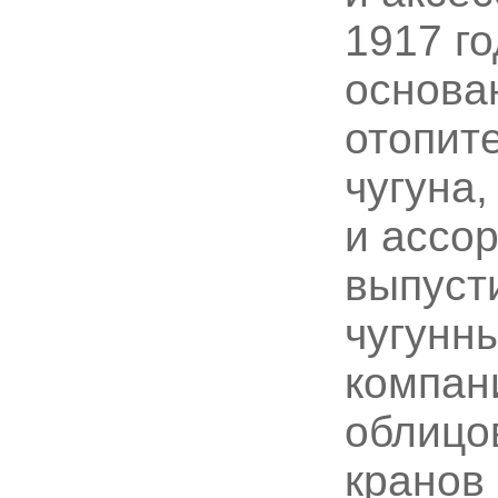
1917 го
основа
отопит
чугуна,
и ассо
выпуст
чугунн
компан
облицов
кранов