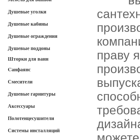
в
сантех
Душевые уголки
Душевые кабины
произв
Душевые ограждения
компан
Душевые поддоны
праву 
Шторки для ванн
произв
Cанфаянс
выпуск
Смесители
способ
Душевые гарнитуры
Аксессуары
требов
Полотенцесушители
дизайна
Системы инсталляций
может