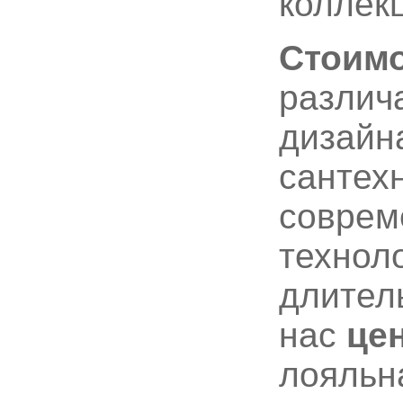
коллекц
Стоимо
различа
дизайна
сантех
соврем
технол
длител
нас
це
лояльн