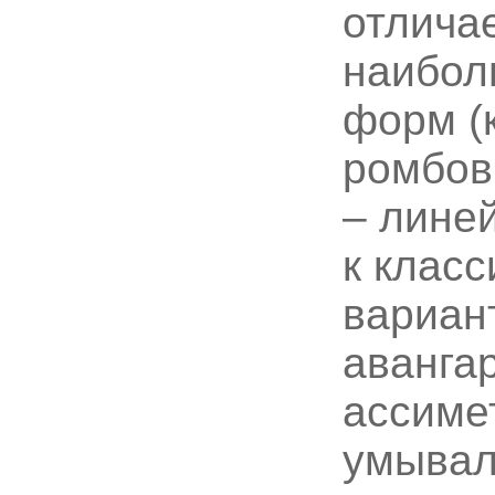
отличае
наибол
форм (
ромбов
– линей
к класс
вариант
аванга
ассиме
умывал