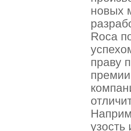
новых 
разраб
Roca п
успехом
праву 
премии
компан
отличи
Наприме
узость