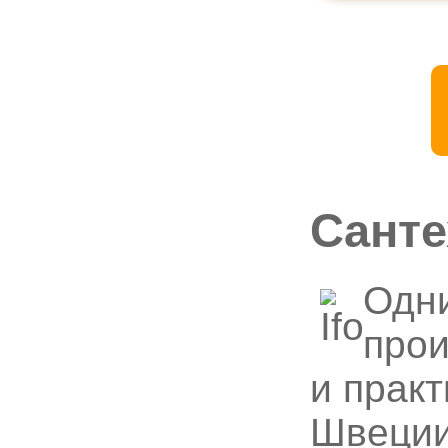
Cанте
Одни
прои
и практ
Швеции