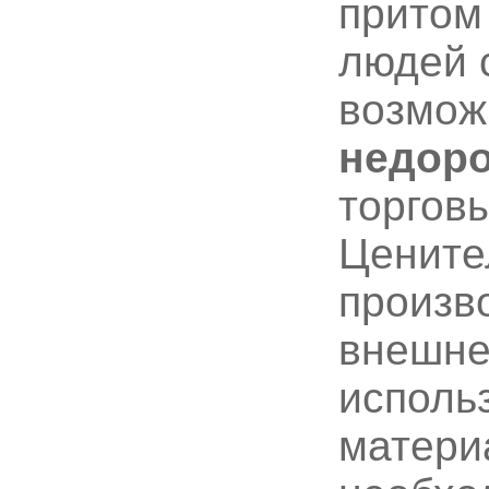
притом
людей 
возмож
недоро
торгов
Цените
произво
внешне
исполь
матери