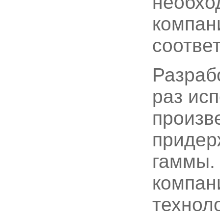
необхо
компани
соответ
Разраб
раз ис
произв
придер
гаммы.
компан
технол