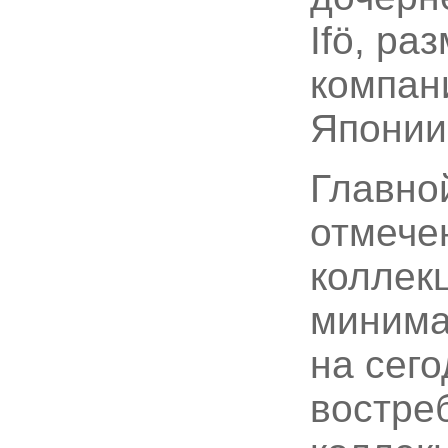
Ifö, р
компан
Японии
Главно
отмече
коллек
минима
на сег
востре