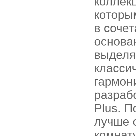
коллекц
которы
в соче
основа
выделя
класси
гармон
разрабо
Plus. 
лучше 
комнату