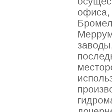
осущес
офиса,
Бромелл
Меррум
заводы
послед
местор
исполь
произв
гидром
дочерн