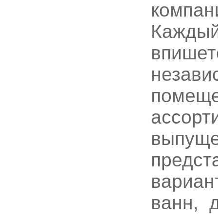
компа
Каждый
впишет
независ
помеще
ассорт
выпуще
предст
вариан
ванн, 