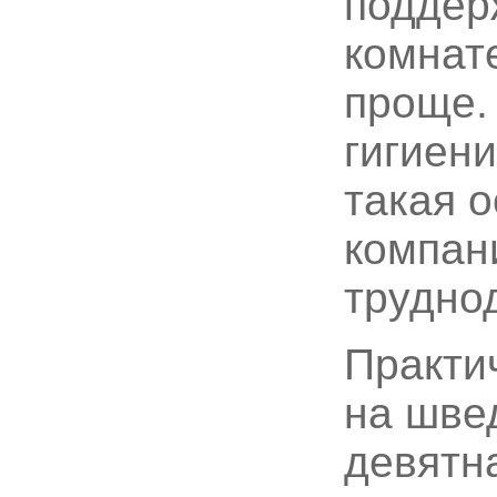
поддер
комнат
проще.
гигиен
такая 
компани
трудно
Практи
на шве
девятна