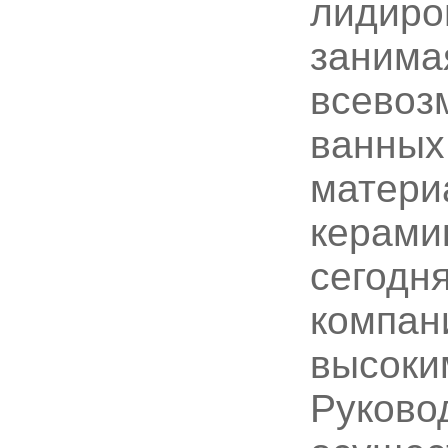
лидиро
занима
всевоз
ванных
матери
керами
сегодн
компан
высоки
Руково