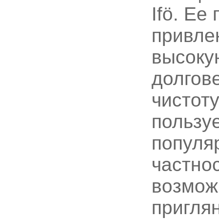
Ifö. Ее
привле
высоку
долгов
чистоту
пользу
популя
частнос
возмож
пригля