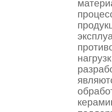
матери
процесс
продук
эксплу
против
нагруз
разрабо
являют
обрабо
керами