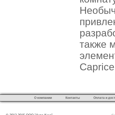
Необыч
привле
разрабо
также м
элемент
Caprice
О компании
Контакты
Оплата и дос