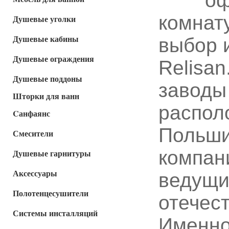
оф
комнату
Душевые уголки
Душевые кабины
выбор 
Душевые ограждения
Relisa
Душевые поддоны
заводы
Шторки для ванн
распол
Cанфаянс
Польши,
Смесители
компан
Душевые гарнитуры
Аксессуары
ведущи
Полотенцесушители
отечес
Системы инсталляций
Именно