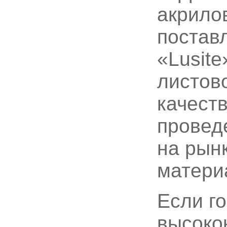
акрило
постав
«Lusite
листов
качест
провед
на рын
матери
Если го
высоко