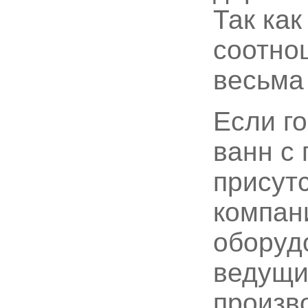
Так как
соотнош
весьма
Если г
ванн с
присут
компан
оборуд
ведущи
произво