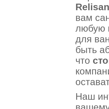
Relisa
вам са
любую 
для ва
быть а
что
ст
компан
остава
Наш ин
вашему