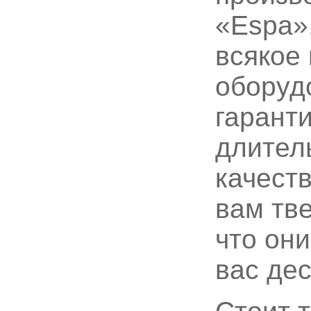
«Espa»,
всякое
оборуд
гарант
длитель
качест
вам тв
что он
вас де