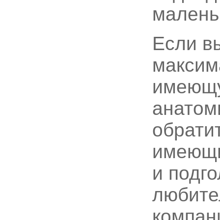
малень
Если в
максим
имеющу
анатом
обрати
имеющи
и подг
любител
компан