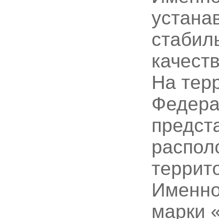
устана
стабил
качеств
На тер
Федера
предст
распол
террит
Именно
марки 