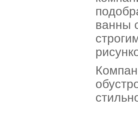
подобр
ванны 
строги
рисунк
Компан
обустр
стильно