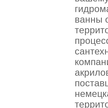
гидром
ванны 
террит
процес
сантех
компан
акрило
постав
немецк
террит