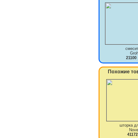
смеси
Gro
21100
Похожие то
шторка д
Novel
41172