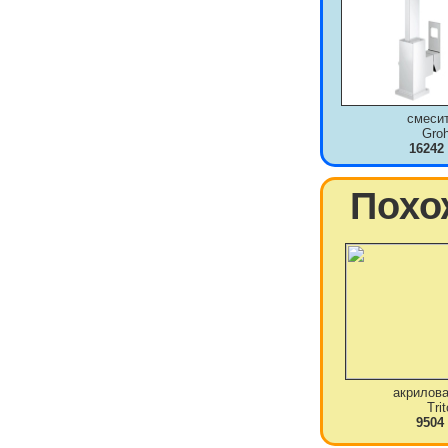
смеси
Gro
16242
Похо
акрилова
Tri
9504