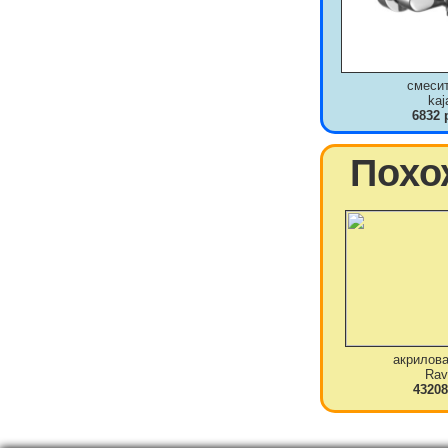
смеси
kaj
6832 
Похо
акрилова
Rav
43208