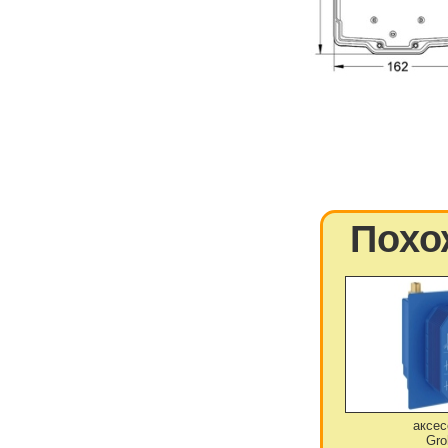
Похо
аксес
Gro