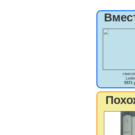
Вмес
смеси
Lede
5571 
Похо