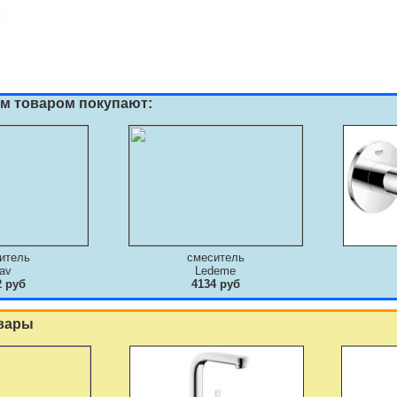
им товаром покупают:
итель
смеситель
av
Ledeme
2 руб
4134 руб
вары