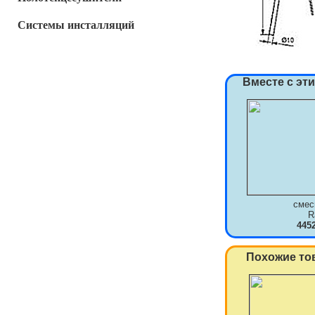
Системы инсталляций
Вместе с эт
смес
R
445
Похожие то