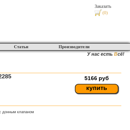
Заказать
(0)
Статьи
Производители
У нас есть
В
сё!
2285
5166
руб
купить
с донным клапаном