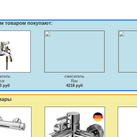
им товаром покупают:
итель
смеситель
xor
Rav
3 руб
4218 руб
вары