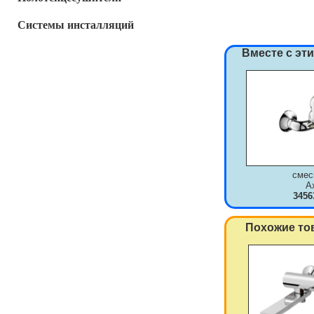
Системы инсталляций
Вместе с эт
смес
A
3456
Похожие то