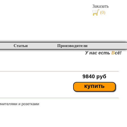
Заказать
(0)
Статьи
Производители
У нас есть
В
сё!
9840
руб
купить
инителями и розетками