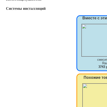
Системы инсталляций
Вместе с эт
смеси
Ra
3743 
Похожие то