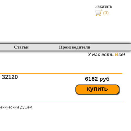
Заказать
(0)
Статьи
Производители
У нас есть
В
сё!
 32120
6182
руб
купить
иеническим душем