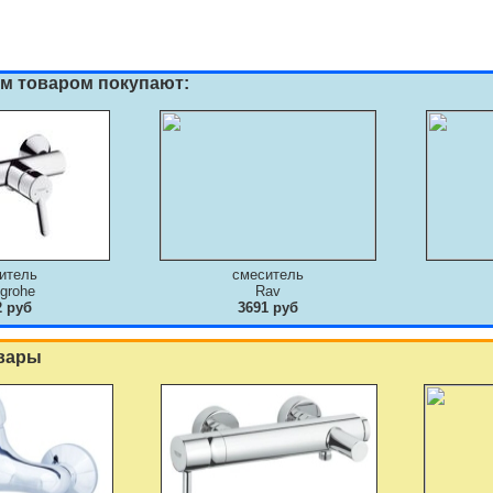
им товаром покупают:
итель
смеситель
grohe
Rav
2 руб
3691 руб
вары