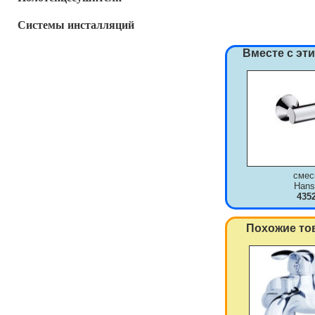
Системы инсталляций
Вместе с эт
смес
Hans
435
Похожие то