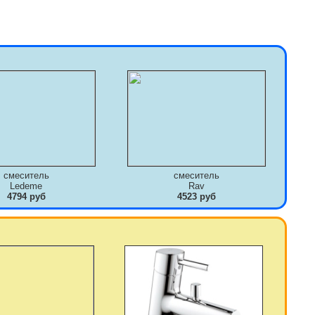
смеситель
смеситель
Ledeme
Rav
4794 руб
4523 руб