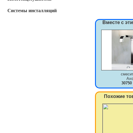
Системы инсталляций
Вместе с эт
смеси
Axo
30750
Похожие то