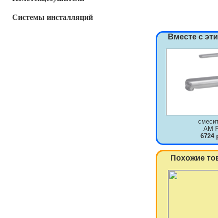
Системы инсталляций
Вместе с эт
смеси
AM 
6724 
Похожие то