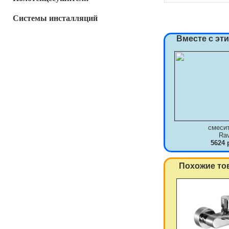
Системы инсталляций
Вместе с эт
смеси
Ra
5624 
Похожие то