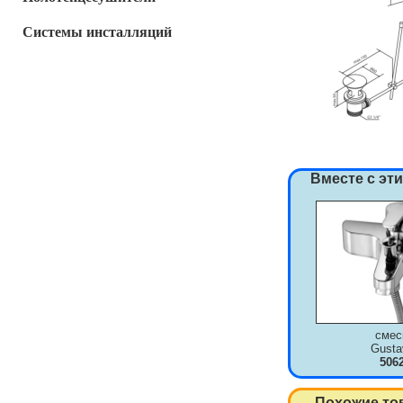
Системы инсталляций
Вместе с эт
смес
Gusta
506
Похожие то