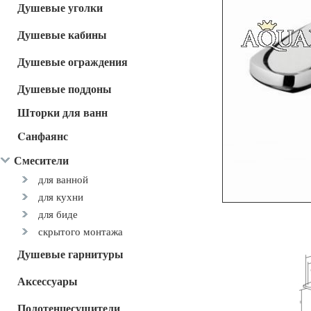
Душевые уголки
Душевые кабины
Душевые ограждения
Душевые поддоны
Шторки для ванн
Cанфаянс
Смесители
для ванной
для кухни
для биде
скрытого монтажа
Душевые гарнитуры
Аксессуары
Полотенцесушители