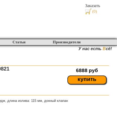
Заказать
(0)
Статьи
Производители
У нас есть
В
сё!
0821
6888
руб
купить
идж, длина излива: 115 мм, донный клапан