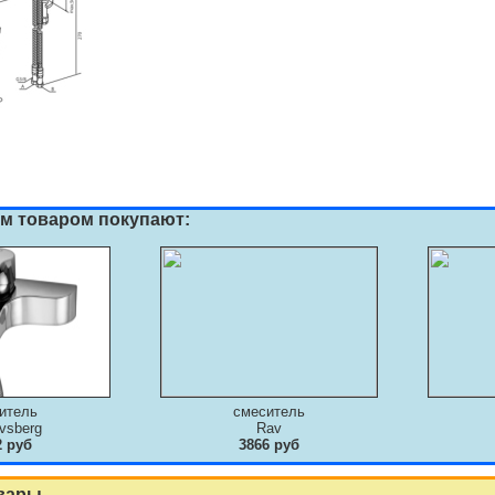
им товаром покупают:
итель
смеситель
vsberg
Rav
2 руб
3866 руб
вары