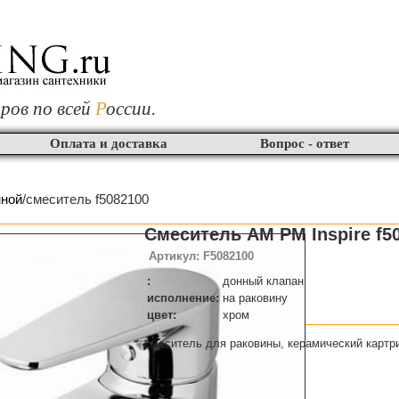
ров по всей
Р
оссии.
Оплата и доставка
Вопрос - ответ
нной
/смеситель f5082100
Смеситель AM PM Inspire f5
Артикул: F5082100
:
донный клапан
исполнение:
на раковину
цвет:
хром
смеситель для раковины, керамический картр