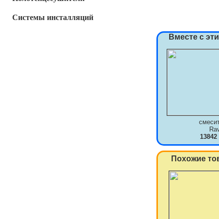
Системы инсталляций
Вместе с эт
смеси
Ra
13842
Похожие то