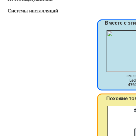
Системы инсталляций
Вместе с эт
смес
Le
479
Похожие то