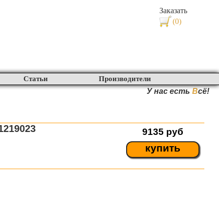
Заказать
(0)
Статьи
Производители
У нас есть
В
сё!
1219023
9135
руб
купить