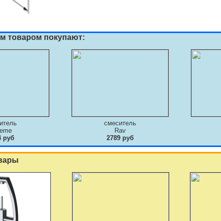
им товаром покупают:
итель
смеситель
deme
Rav
4 руб
2789 руб
вары