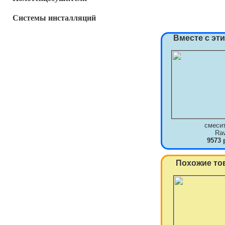
Системы инсталляций
Вместе с эт
смеси
Ra
9573 
Похожие то