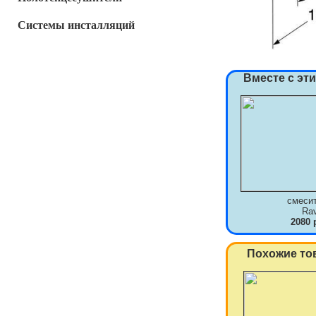
Системы инсталляций
Вместе с эт
смеси
Ra
2080 
Похожие то