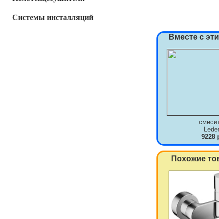
Системы инсталляций
Вместе с эт
смеси
Lede
9228 
Похожие то