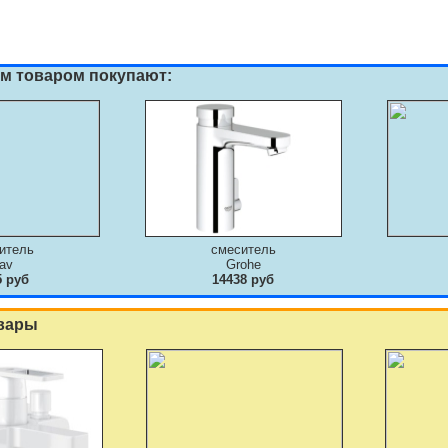
им товаром покупают:
итель
смеситель
av
Grohe
5 руб
14438 руб
вары