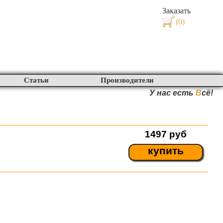
Заказать
(0)
Статьи
Производители
У нас есть
В
сё!
1497
руб
купить