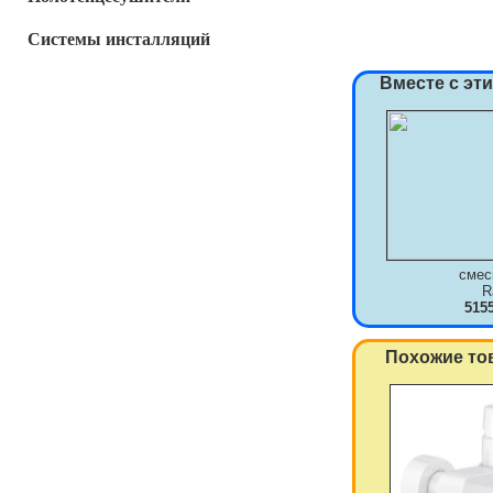
Системы инсталляций
Вместе с эт
смес
R
515
Похожие то