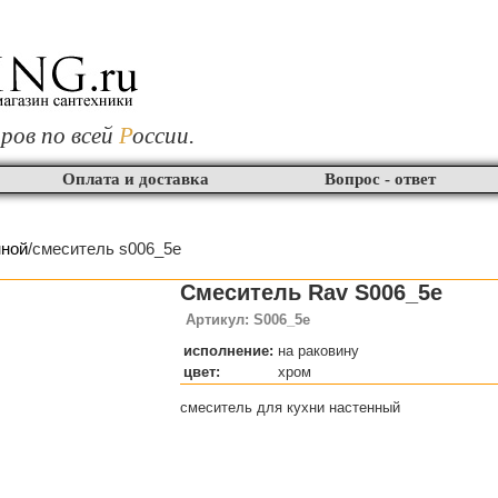
ров по всей
Р
оссии.
Оплата и доставка
Вопрос - ответ
нной
/смеситель s006_5e
Смеситель Rav S006_5e
Артикул: S006_5e
исполнение:
на раковину
цвет:
хром
смеситель для кухни настенный