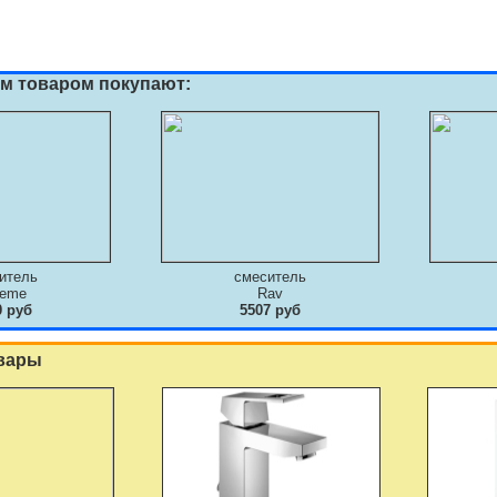
им товаром покупают:
итель
смеситель
deme
Rav
0 руб
5507 руб
вары