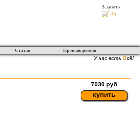
Заказать
(0)
Статьи
Производители
У нас есть
В
сё!
7030
руб
купить