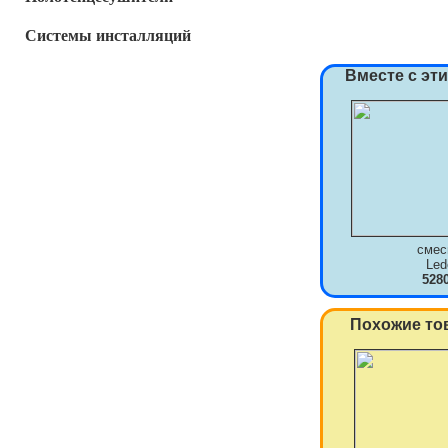
Системы инсталляций
Вместе с эт
смес
Le
528
Похожие то