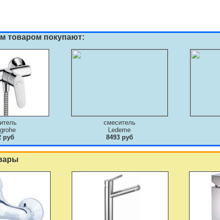
им товаром покупают:
итель
смеситель
grohe
Ledeme
2 руб
8493 руб
вары