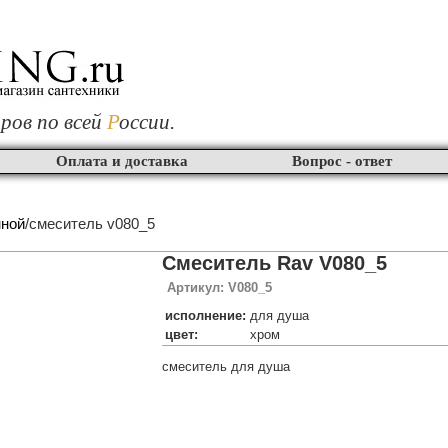
ров по всей
Р
оссии.
Оплата и доставка
Вопрос - ответ
нной
/смеситель v080_5
Смеситель Rav V080_5
Артикул: V080_5
исполнение:
для душа
цвет:
хром
смеситель для душа