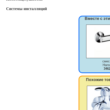
Системы инсталляций
Вместе с эт
смес
Hans
346
Похожие то