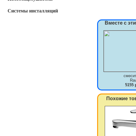
Системы инсталляций
Вместе с эт
смеси
Ra
5155 
Похожие то