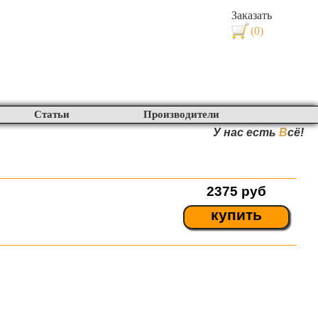
Заказать
(0)
Статьи
Производители
У нас есть
В
сё!
2375
руб
купить