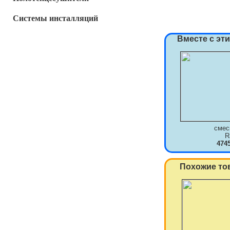
Системы инсталляций
Вместе с эт
смес
R
474
Похожие то