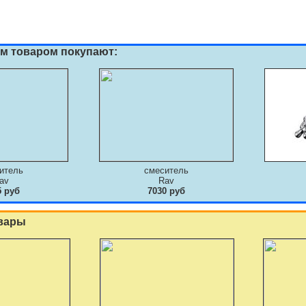
им товаром покупают:
итель
смеситель
av
Rav
5 руб
7030 руб
вары