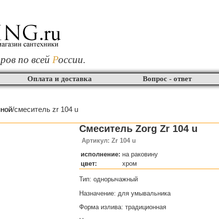
ров по всей
Р
оссии.
Оплата и доставка
Вопрос - ответ
нной
/смеситель zr 104 u
Смеситель Zorg Zr 104 u
Артикул: Zr 104 u
исполнение:
на раковину
цвет:
хром
Тип: однорычажный
Назначение: для умывальника
Форма излива: традиционная