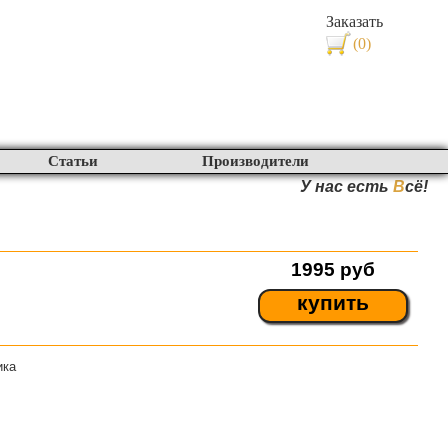
Заказать
(0)
Статьи
Производители
У нас есть
В
сё!
1995
руб
купить
ика