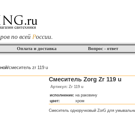
ров по всей
Р
оссии.
Оплата и доставка
Вопрос - ответ
нной
/смеситель zr 119 u
Смеситель Zorg Zr 119 u
Артикул: Zr 119 u
исполнение:
на раковину
цвет:
хром
Cмеситель одноручковый ZorG для умывальн