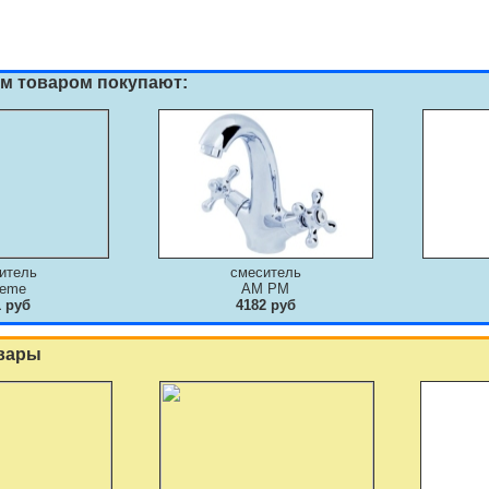
им товаром покупают:
итель
смеситель
deme
AM PM
1 руб
4182 руб
вары