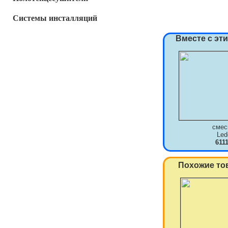
Системы инсталляций
Вместе с эт
смес
Le
611
Похожие то