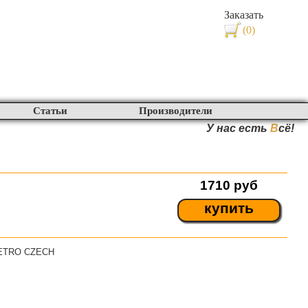
Заказать
(0)
Статьи
Производители
У нас есть
В
сё!
1710
руб
купить
RETRO CZECH