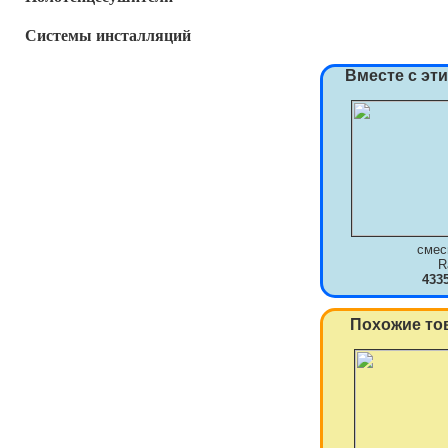
Системы инсталляций
Вместе с эт
смес
R
433
Похожие то