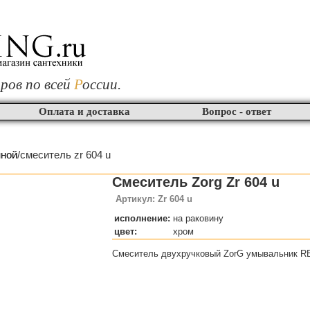
ров по всей
Р
оссии.
Оплата и доставка
Вопрос - ответ
нной
/смеситель zr 604 u
Смеситель Zorg Zr 604 u
Артикул: Zr 604 u
исполнение:
на раковину
цвет:
хром
Смеситель двухручковый ZorG умывальник 