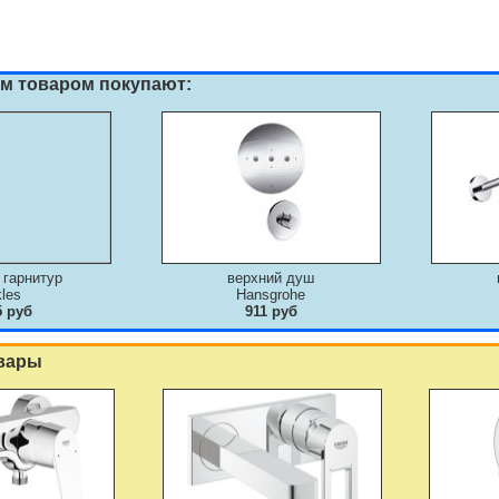
им товаром покупают:
 гарнитур
верхний душ
kles
Hansgrohe
5 руб
911 руб
вары