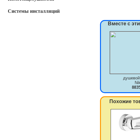
Системы инсталляций
Вместе с эт
душевой
Ni
883
Похожие то