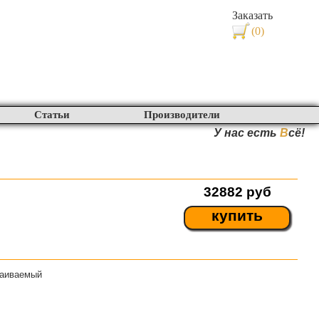
Заказать
(0)
Статьи
Производители
У нас есть
В
сё!
32882
руб
купить
раиваемый