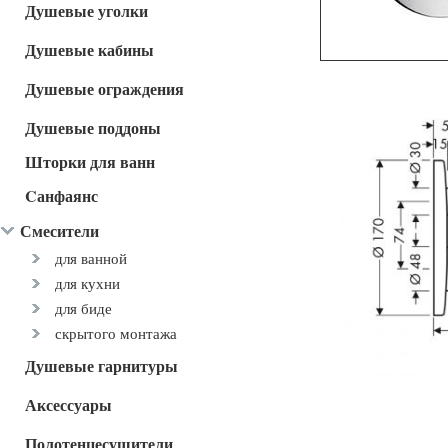
Душевые уголки
Душевые кабины
Душевые ограждения
Душевые поддоны
Шторки для ванн
Cанфаянс
Смесители
для ванной
для кухни
для биде
скрытого монтажа
Душевые гарнитуры
Аксессуары
Полотенцесушители