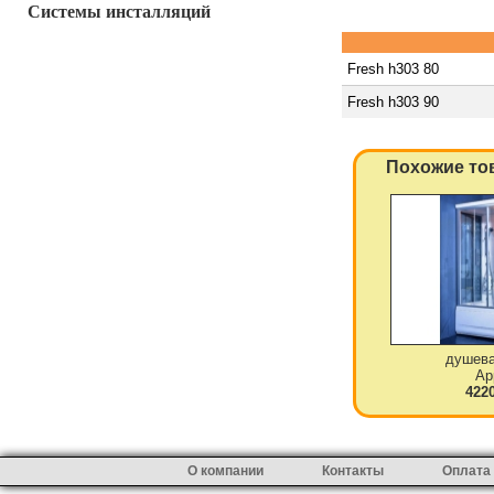
Системы инсталляций
Fresh h303 80
Fresh h303 90
Похожие то
душева
Ap
422
О компании
Контакты
Оплата 