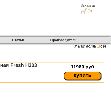
Заказать
(0)
Статьи
Производители
У нас есть
В
сё!
ная Fresh H303
11960
руб
купить