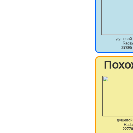
душевой 
Rada
37895
Похо
душевой
Rada
22770