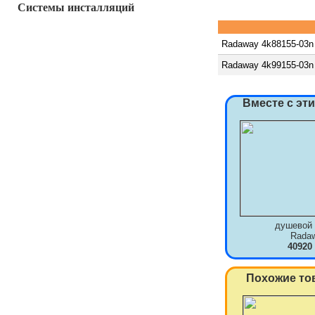
Системы инсталляций
Radaway 4k88155-03n
Radaway 4k99155-03n
Вместе с эт
душевой 
Rada
40920
Похожие то