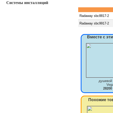
Системы инсталляций
Radaway sbc8817-2
Radaway sbc9917-2
Вместе с эт
душевой 
Veg
28200
Похожие то