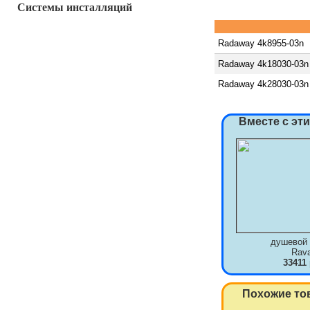
Системы инсталляций
Radaway 4k8955-03n
Radaway 4k18030-03n
Radaway 4k28030-03n
Вместе с эт
душевой 
Rav
33411
Похожие то