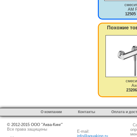
смеси
AM 
12505
Похожие то
смеси
Ax
23206
О компании
Контакты
Оплата и дос
© 2012-2015 ООО "Аква-Кинг"
Сай
Все права защищены
опр
E-mail:
мен
info@aquaking.ru