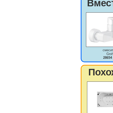
Вмес
смеси
Gro
28654
Похо