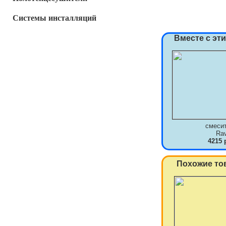
Системы инсталляций
Вместе с эт
смеси
Ra
4215 
Похожие то