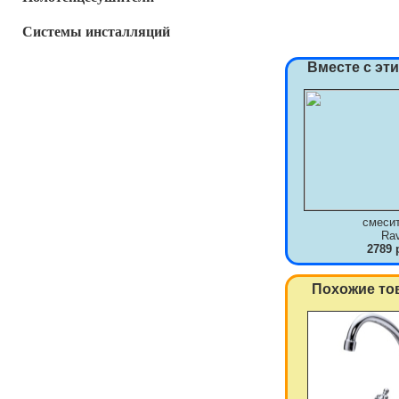
Системы инсталляций
Вместе с эт
смеси
Ra
2789 
Похожие то