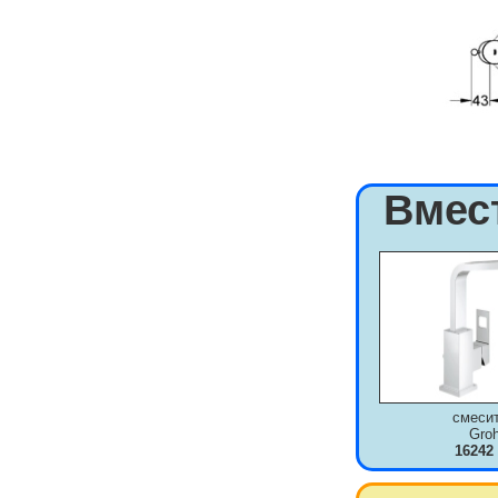
Вмес
смеси
Gro
16242