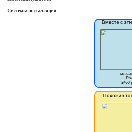
Системы инсталляций
Вместе с эт
смеси
Ra
2460 
Похожие то