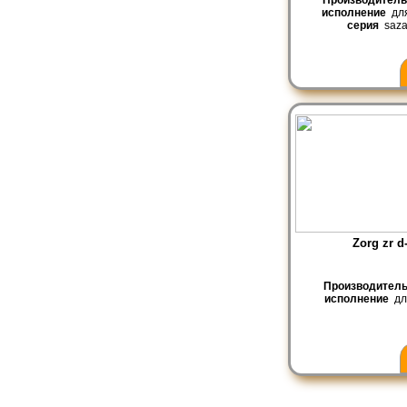
исполнение
для
серия
saza
Zorg zr d
Производител
исполнение
дл