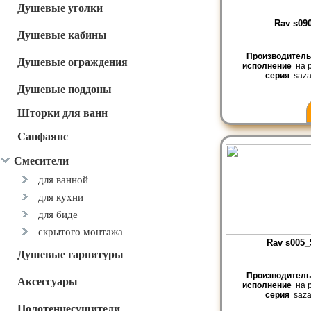
Душевые уголки
Rav s09
Душевые кабины
Производител
Душевые ограждения
исполнение
на р
серия
saza
Душевые поддоны
Шторки для ванн
Cанфаянс
Смесители
для ванной
для кухни
для биде
скрытого монтажа
Rav s005_
Душевые гарнитуры
Производител
Аксессуары
исполнение
на р
серия
saza
Полотенцесушители