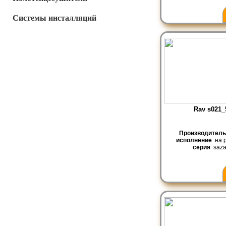
Системы инсталляций
Rav s021_
Производител
исполнение
на р
серия
saza